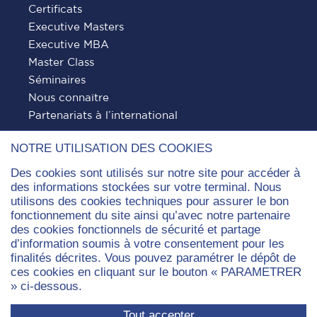
Certificats
Executive Masters
Executive MBA
Master Class
Séminaires
Nous connaître
Partenariats à l’international
NOTRE UTILISATION DES COOKIES
VIE DE CAMPUS
Des cookies sont utilisés sur notre site pour accéder à
des informations stockées sur votre terminal. Nous
utilisons des cookies techniques pour assurer le bon
Vie associative
fonctionnement du site ainsi qu’avec notre partenaire
Bibliothèque
des cookies fonctionnels de sécurité et partage
Welcome Event
d’information soumis à votre consentement pour les
finalités décrites. Vous pouvez paramétrer le dépôt de
Forum Entreprises
ces cookies en cliquant sur le bouton « PARAMETRER
Découvrez nos goodies
» ci-dessous.
Le Py’Cathlon
Cycle de conférences sur les enjeux écologiques
Tout accepter