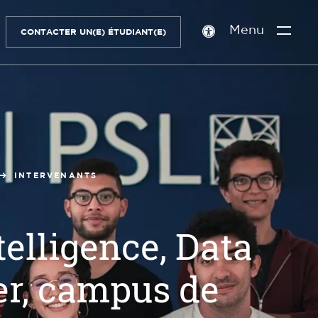
Menu
CONTACTER UN(E) ÉTUDIANT(E)
Paramètres
d’accessibilité
INTERVENANTS
telligence, Data
er, campus de