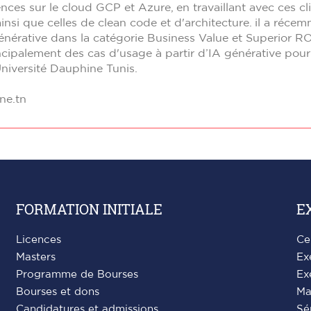
ces sur le cloud GCP et Azure, en travaillant avec ces clie
insi que celles de clean code et d'architecture. il a r
énérative dans la catégorie Business Value et Superior RO
ncipalement des cas d'usage à partir d’IA générative pour 
niversité Dauphine Tunis.
ne.tn
FORMATION INITIALE
E
Licences
Ce
Masters
Ex
Programme de Bourses
Ex
Bourses et dons
Ma
Candidatures et admissions
Sé