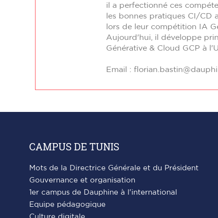
il a perfectionné ces compéten
les bonnes pratiques CI/CD a
lors de leur compétition IA G
Aujourd'hui, il développe pri
Générative & Cloud GCP à l'U
Email : florian.bastin@dauphi
CAMPUS DE TUNIS
Mots de la Directrice Générale et du Président
Gouvernance et organisation
1er campus de Dauphine à l'international
Equipe pédagogique
Culture digitale