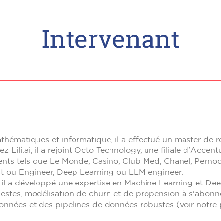
Intervenant
hématiques et informatique, il a effectué un master de r
 Lili.ai, il a rejoint Octo Technology, une filiale d'Accent
 clients tels que Le Monde, Casino, Club Med, Chanel, Perno
st ou Engineer, Deep Learning ou LLM engineer.
 il a développé une expertise en Machine Learning et De
estes, modélisation de churn et de propension à s'abonn
données et des pipelines de données robustes (voir not