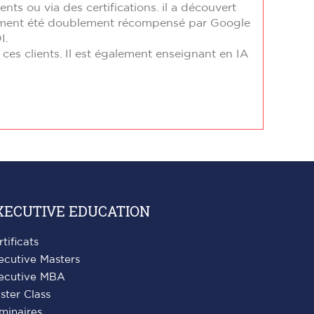
nts ou via des certifications. il a découvert
écemment été doublement récompensé par Google
I.
ces clients. Il est également enseignant en IA
XECUTIVE EDUCATION
rtificats
ecutive Masters
ecutive MBA
ster Class
minaires